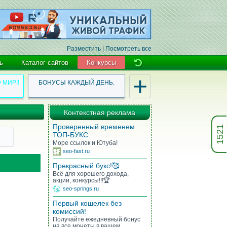
Разместить
|
Посмотреть все
ь
Каталог сайтов
Конкурсы
+
у МИР!!
БОНУСЫ КАЖДЫЙ ДЕНЬ.
Контекстная реклама
Проверенный временем
1521
ТОП-БУКС
Море ссылок и Ютуба!
seo-fast.ru
Прекрасный букс!🥰
Всё для хорошего дохода,
акции, конкурсы!!!🏆
seo-springs.ru
Первый кошелек без
комиссий!
Получайте ежедневный бонус
на все монеты в вашем