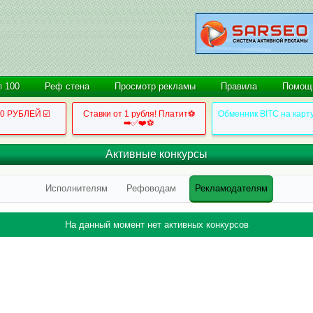
п 100
Реф стена
Просмотр рекламы
Правила
Помощ
50 РУБЛЕЙ ☑️
Ставки от 1 рубля! Платит⚽
Обменник BITC на карт
➡️✅❤️⚽
Активные конкурсы
Исполнителям
Рефоводам
Рекламодателям
На данный момент нет активных конкурсов