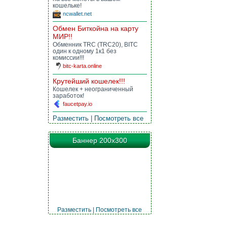
кошельке!
ncwallet.net
Обмен Биткойна на карту
МИР!!
Обменник TRC (TRC20), BITC
один к одному 1к1 без
комиссии!!!
bitc-karta.online
Крутейший кошелек!!!
Кошелек + неограниченный
заработок!
faucetpay.io
Разместить
|
Посмотреть все
Баннер 200х300
Разместить
|
Посмотреть все