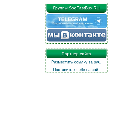
Группы SooFastBux.RU
Партнер сайта
Разместить ссылку за
руб.
Поставить к себе на сайт