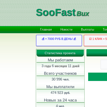
SooFast
Bux
Главная
Новости
Выплаты
То
💰 + 7000 РУБ В ДЕНЬ! 💰
☑️ 1 КЛИК = 
Статистика проекта
Мы работаем
3
6
11
года
месяцев
дней
Всего участников
30 996
чел.
Мы выплатили
474 923
руб.
Новых за 24 часа
4
чел.