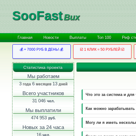
SooFast
Bux
Главная
Новости
Выплаты
Топ 100
Реф ст
💰 + 7000 РУБ В ДЕНЬ! 💰
☑️ 1 КЛИК = 50 РУБЛЕЙ ☑️
Статистика проекта
Мы работаем
3
6
13
года
месяцев
дней
Всего участников
Что это за система и для
31 046
чел.
Как можно зарабатывать 
Мы выплатили
474 953
руб.
Могу ли я иметь несколь
Новых за 24 часа
16
чел.