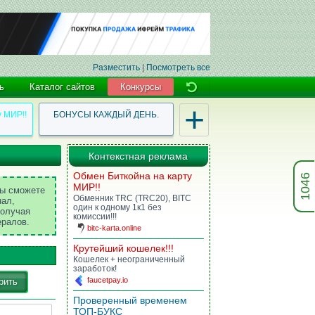
Разместить
|
Посмотреть все
ь
Каталог сайтов
Конкурсы
+
у МИР!!
БОНУСЫ КАЖДЫЙ ДЕНЬ.
Контекстная реклама
Обмен Биткойна на карту
1046
МИР!!
Вы сможете
Обменник TRC (TRC20), BITC
нал,
один к одному 1к1 без
получая
комиссии!!!
ералов.
bitc-karta.online
Крутейший кошелек!!!
Кошелек + неограниченный
заработок!
faucetpay.io
рить
Проверенный временем
ТОП-БУКС