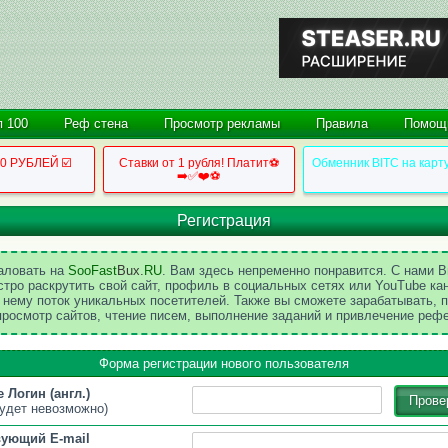
п 100
Реф стена
Просмотр рекламы
Правила
Помощ
50 РУБЛЕЙ ☑️
Ставки от 1 рубля! Платит⚽
Обменник BITC на карт
➡️✅❤️⚽
Регистрация
аловать на
SooFast
Bux.
RU
. Вам здесь непременно понравится. C нами 
стро раскрутить свой сайт, профиль в социальных сетях или YouTube ка
 нему поток уникальных посетителей. Также вы сможете зарабатывать, 
просмотр сайтов, чтение писем, выполнение заданий и привлечение реф
Форма регистрации нового пользователя
 Логин (англ.)
Прове
удет невозможно)
вующий E-mail