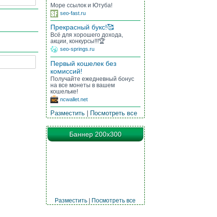
Море ссылок и Ютуба!
seo-fast.ru
Прекрасный букс!🥰
Всё для хорошего дохода,
акции, конкурсы!!!🏆
seo-springs.ru
Первый кошелек без
комиссий!
Получайте ежедневный бонус
на все монеты в вашем
кошельке!
ncwallet.net
Разместить
|
Посмотреть все
Баннер 200х300
Разместить
|
Посмотреть все