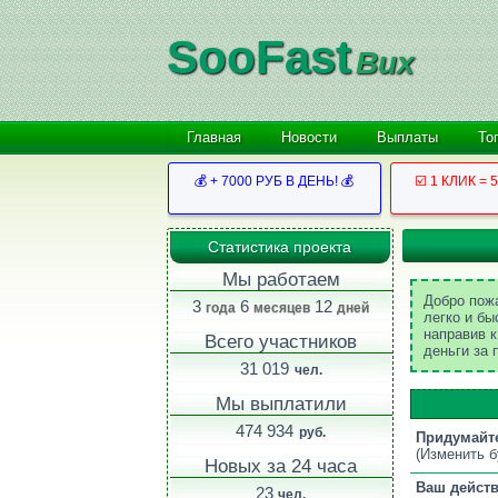
SooFast
Bux
Главная
Новости
Выплаты
То
💰 + 7000 РУБ В ДЕНЬ! 💰
☑️ 1 КЛИК = 
Статистика проекта
Мы работаем
Добро пож
3
6
12
года
месяцев
дней
легко и бы
направив к
Всего участников
деньги за 
31 019
чел.
Мы выплатили
474 934
руб.
Придумайте
(Изменить б
Новых за 24 часа
Ваш дейст
23
чел.